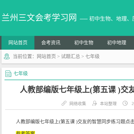
兰州三文会考学习网
── 初中生物、地理
网站首页
会考资讯
初中生物
初中地理
当前位置：
网站首页
>
试题汇总
>
七年级
七年级
人教部编版七年级上(第五课 )交
网络收集
本站整理
2
人教部编版七年级上(第五课 )交友的智慧同步练习题
点
参考答案