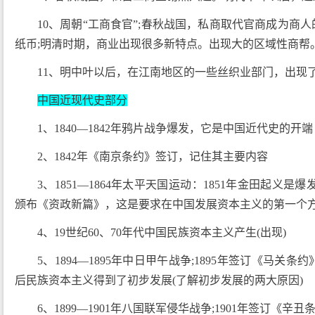
10、周朝“工商食官”;春秋战国，私商取代官商成为商
纸币;明清时期，商业出现很多新特点。出现大的区域性商帮
11、明中叶以后，在江南地区的一些丝织业部门，出现
中国近现代史部分
1、1840—1842年鸦片战争爆发，它是中国近代史的开端
2、1842年《南京条约》签订，记住其主要内容
3、1851—1864年太平天国运动：1851年金田起义是爆
颁布《资政新篇》，这是要求在中国发展资本主义的第一个
4、19世纪60、70年代中国民族资本主义产生(出现)
5、1894—1895年中日甲午战争;1895年签订《马
后民族资本主义得到了初步发展(了解初步发展的两大原因)
6、1899—1901年八国联军侵华战争;1901年签订