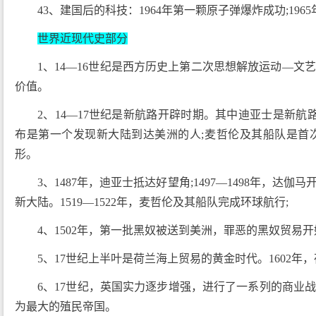
43、建国后的科技：1964年第一颗原子弹爆炸成功;196
世界近现代史部分
1、14—16世纪是西方历史上第二次思想解放运动—
价值。
2、14—17世纪是新航路开辟时期。其中迪亚士是新航
布是第一个发现新大陆到达美洲的人;麦哲伦及其船队是首
形。
3、1487年，迪亚士抵达好望角;1497—1498年，达
新大陆。1519—1522年，麦哲伦及其船队完成环球航行;
4、1502年，第一批黑奴被送到美洲，罪恶的黑奴贸易开
5、17世纪上半叶是荷兰海上贸易的黄金时代。1602年
6、17世纪，英国实力逐步增强，进行了一系列的商业
为最大的殖民帝国。