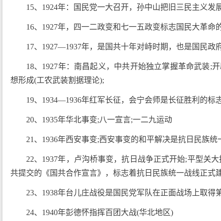
15、1924年：国民党一大召开，孙中山把旧三民主义发
16、1927年，四一二政变和七一五政变标志国民大革命
17、1927—1937年，是国共十年对峙时期，也是国
18、1927年：南昌起义，中共开始独立掌握革命武装
想形成(工农武装割据理论);
19、1934—1936年红军长征，会宁会师是长征胜利的标
20、1935年华北事变;八一宣言;一二九运动
21、1936年西安事变;西安事变的和平解决是抗日民族
22、1937年，卢沟桥事变，抗日战争正式开始;平型
共提交的《国共合作宣言》，标志着抗日民族统一战线正式
23、1938年台儿庄战役是国民党军队在正面战场上取得
24、1940年彭德怀指挥百团大战(华北地区)