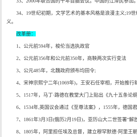
33、2000年联合国的千年首脑会议。中国的江泽民参加
34、19世纪初期，文学艺术的基本风格是浪漫主义;19
义。
改革册：
1、公元前594年，梭伦当选执政官
2、公元前356年和公元前350年，商鞅两次实行变法
3、公元485年，北魏政府颁布均田令;
4、宋神宗熙宁二年(1069年)，王安石任宰相，开始推
5、1517年，马丁·路德在教堂大门上贴出《九十五条论
6、1534年,英国议会通过《至尊法案》，1555年，德
7、1861年3月3日(俄历2月19日)，亚历山大二世签署“
8、1805年，阿里担任埃及总督，建立穆罕默德·阿里王朝;