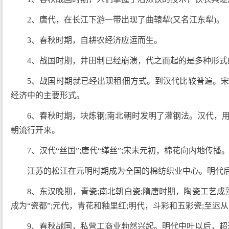
2、唐代，在长江下游一带出现了曲辕犁(又名江东犁)。
3、春秋时期，自耕农经济应运而生。
4、战国时期，井田制已经崩溃，代之而起的是多种形式
5、战国时期就已经出现租佃方式。到汉代比较普遍。
经济中的主要形式。
6、春秋时期，块炼钢;南北朝时发明了灌钢法。汉代，
朝流行开来。
7、汉代“丝国”;唐代“缂丝”;宋末元初，棉花向内地传
江苏的松江在元明时期成为全国的棉纺织业中心。明代
8、东汉晚期，青瓷;南北朝白瓷;隋唐时期，陶瓷工艺成
成为“瓷都”;元代，青花和釉里红;明代，斗彩和五彩瓷;至迟
9、春秋战国，私营工商业勃然兴起。明代中叶以后，超