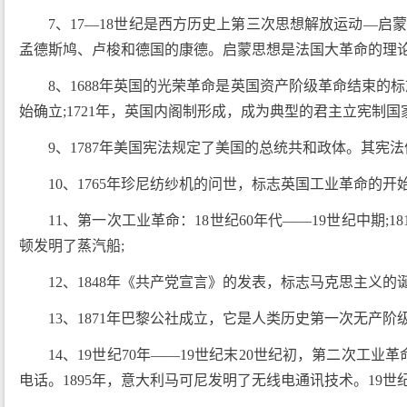
7、17—18世纪是西方历史上第三次思想解放运动—
孟德斯鸠、卢梭和德国的康德。启蒙思想是法国大革命的理
8、1688年英国的光荣革命是英国资产阶级革命结束的标
始确立;1721年，英国内阁制形成，成为典型的君主立宪制国
9、1787年美国宪法规定了美国的总统共和政体。其宪
10、1765年珍尼纺纱机的问世，标志英国工业革命的开
11、第一次工业革命：18世纪60年代——19世纪中期;1
顿发明了蒸汽船;
12、1848年《共产党宣言》的发表，标志马克思主义的
13、1871年巴黎公社成立，它是人类历史第一次无产
14、19世纪70年——19世纪末20世纪初，第二次工业革
电话。1895年，意大利马可尼发明了无线电通讯技术。19世