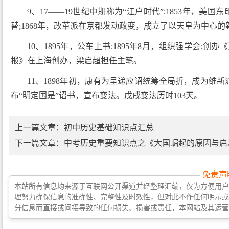
9、17——19世纪中期称为“江户时代”;1853年，美
替;1868年，改革派在京都发动政变，成立了以天皇为中心的
10、1895年，公车上书;1895年8月，组织强学会;创
报》在上海创办，梁启超担任主笔。
11、1898年初，康有为呈递应诏统筹全局折，成为维新
布“明定国是”诏书，宣布变法。戊戌变法历时103天。
上一篇文章：
初中历史基础知识点汇总
下一篇文章：
中考历史重要知识点之《大国崛起的原因与启
免责声
本站所有信息均来源于互联网公开渠道并经整理汇编，仅为方便用户
理努力确保信息的准确性、完整性及时效性，但对此不作任何明示或
分信息而直接或间接导致的任何损失、损害或责任，本网站及其运营