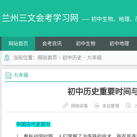
兰州三文会考学习网
── 初中生物、地理
网站首页
会考资讯
初中生物
初中地理
当前位置：
网站首页
>
初中历史
>
九年级
九年级
初中历史重要时间
网络收集
本站整理
2
中国古代史部分
1、春秋战国时期，人们掌握了冶炼铁的技术，铁农具逐